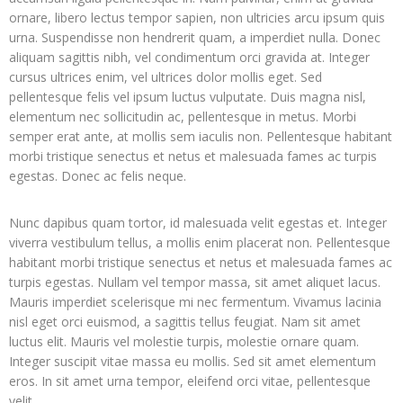
ornare, libero lectus tempor sapien, non ultricies arcu ipsum quis
urna. Suspendisse non hendrerit quam, a imperdiet nulla. Donec
aliquam sagittis nibh, vel condimentum orci gravida at. Integer
cursus ultrices enim, vel ultrices dolor mollis eget. Sed
pellentesque felis vel ipsum luctus vulputate. Duis magna nisl,
elementum nec sollicitudin ac, pellentesque in metus. Morbi
semper erat ante, at mollis sem iaculis non. Pellentesque habitant
morbi tristique senectus et netus et malesuada fames ac turpis
egestas. Donec ac felis neque.
Nunc dapibus quam tortor, id malesuada velit egestas et. Integer
viverra vestibulum tellus, a mollis enim placerat non. Pellentesque
habitant morbi tristique senectus et netus et malesuada fames ac
turpis egestas. Nullam vel tempor massa, sit amet aliquet lacus.
Mauris imperdiet scelerisque mi nec fermentum. Vivamus lacinia
nisl eget orci euismod, a sagittis tellus feugiat. Nam sit amet
luctus elit. Mauris vel molestie turpis, molestie ornare quam.
Integer suscipit vitae massa eu mollis. Sed sit amet elementum
eros. In sit amet urna tempor, eleifend orci vitae, pellentesque
velit.