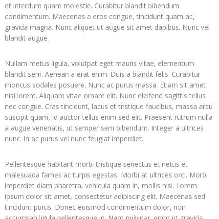
et interdum quam molestie. Curabitur blandit bibendum
condimentum. Maecenas a eros congue, tincidunt quam ac,
gravida magna. Nunc aliquet ut augue sit amet dapibus. Nunc vel
blandit augue.
Nullam metus ligula, volutpat eget mauris vitae, elementum
blandit sem. Aenean a erat enim. Duis a blandit felis. Curabitur
rhoncus sodales posuere. Nunc ac purus massa. Etiam sit amet
nisi lorem. Aliquam vitae ornare elit. Nunc eleifend sagittis tellus
nec congue. Cras tincidunt, lacus et tristique faucibus, massa arcu
suscipit quam, id auctor tellus enim sed elit. Praesent rutrum nulla
a augue venenatis, ut semper sem bibendum. Integer a ultrices
nunc. In ac purus vel nunc feugiat imperdiet.
Pellentesque habitant morbi tristique senectus et netus et
malesuada fames ac turpis egestas. Morbi at ultrices orci. Morbi
imperdiet diam pharetra, vehicula quam in, mollis nisi. Lorem
ipsum dolor sit amet, consectetur adipiscing elit. Maecenas sed
tincidunt purus. Donec euismod condimentum dolor, non
accumsan ligula pellentesque in. Nam pulvinar, enim ut gravida