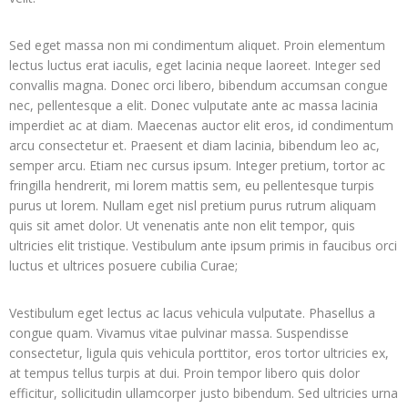
Sed eget massa non mi condimentum aliquet. Proin elementum
lectus luctus erat iaculis, eget lacinia neque laoreet. Integer sed
convallis magna. Donec orci libero, bibendum accumsan congue
nec, pellentesque a elit. Donec vulputate ante ac massa lacinia
imperdiet ac at diam. Maecenas auctor elit eros, id condimentum
arcu consectetur et. Praesent et diam lacinia, bibendum leo ac,
semper arcu. Etiam nec cursus ipsum. Integer pretium, tortor ac
fringilla hendrerit, mi lorem mattis sem, eu pellentesque turpis
purus ut lorem. Nullam eget nisl pretium purus rutrum aliquam
quis sit amet dolor. Ut venenatis ante non elit tempor, quis
ultricies elit tristique. Vestibulum ante ipsum primis in faucibus orci
luctus et ultrices posuere cubilia Curae;
Vestibulum eget lectus ac lacus vehicula vulputate. Phasellus a
congue quam. Vivamus vitae pulvinar massa. Suspendisse
consectetur, ligula quis vehicula porttitor, eros tortor ultricies ex,
at tempus tellus turpis at dui. Proin tempor libero quis dolor
efficitur, sollicitudin ullamcorper justo bibendum. Sed ultricies urna