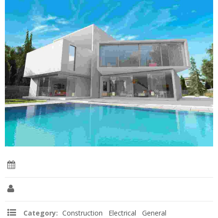
Date:
01 Jul 2016
Client:
Silvio Berlusconi
Category:
Construction
,
Electrical
,
General