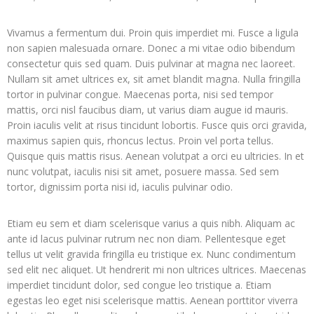
Vivamus a fermentum dui. Proin quis imperdiet mi. Fusce a ligula
non sapien malesuada ornare. Donec a mi vitae odio bibendum
consectetur quis sed quam. Duis pulvinar at magna nec laoreet.
Nullam sit amet ultrices ex, sit amet blandit magna. Nulla fringilla
tortor in pulvinar congue. Maecenas porta, nisi sed tempor
mattis, orci nisl faucibus diam, ut varius diam augue id mauris.
Proin iaculis velit at risus tincidunt lobortis. Fusce quis orci gravida,
maximus sapien quis, rhoncus lectus. Proin vel porta tellus.
Quisque quis mattis risus. Aenean volutpat a orci eu ultricies. In et
nunc volutpat, iaculis nisi sit amet, posuere massa. Sed sem
tortor, dignissim porta nisi id, iaculis pulvinar odio.
Etiam eu sem et diam scelerisque varius a quis nibh. Aliquam ac
ante id lacus pulvinar rutrum nec non diam. Pellentesque eget
tellus ut velit gravida fringilla eu tristique ex. Nunc condimentum
sed elit nec aliquet. Ut hendrerit mi non ultrices ultrices. Maecenas
imperdiet tincidunt dolor, sed congue leo tristique a. Etiam
egestas leo eget nisi scelerisque mattis. Aenean porttitor viverra