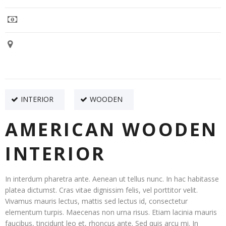
Value:
35,000
Location:
Hyderabad
INTERIOR
WOODEN
AMERICAN WOODEN
INTERIOR
In interdum pharetra ante. Aenean ut tellus nunc. In hac habitasse
platea dictumst. Cras vitae dignissim felis, vel porttitor velit.
Vivamus mauris lectus, mattis sed lectus id, consectetur
elementum turpis. Maecenas non urna risus. Etiam lacinia mauris
faucibus, tincidunt leo et, rhoncus ante. Sed quis arcu mi. In