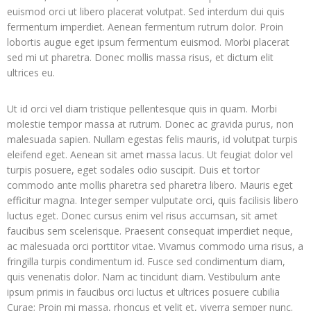
euismod orci ut libero placerat volutpat. Sed interdum dui quis
fermentum imperdiet. Aenean fermentum rutrum dolor. Proin
lobortis augue eget ipsum fermentum euismod. Morbi placerat
sed mi ut pharetra. Donec mollis massa risus, et dictum elit
ultrices eu.
Ut id orci vel diam tristique pellentesque quis in quam. Morbi
molestie tempor massa at rutrum. Donec ac gravida purus, non
malesuada sapien. Nullam egestas felis mauris, id volutpat turpis
eleifend eget. Aenean sit amet massa lacus. Ut feugiat dolor vel
turpis posuere, eget sodales odio suscipit. Duis et tortor
commodo ante mollis pharetra sed pharetra libero. Mauris eget
efficitur magna. Integer semper vulputate orci, quis facilisis libero
luctus eget. Donec cursus enim vel risus accumsan, sit amet
faucibus sem scelerisque. Praesent consequat imperdiet neque,
ac malesuada orci porttitor vitae. Vivamus commodo urna risus, a
fringilla turpis condimentum id. Fusce sed condimentum diam,
quis venenatis dolor. Nam ac tincidunt diam. Vestibulum ante
ipsum primis in faucibus orci luctus et ultrices posuere cubilia
Curae; Proin mi massa, rhoncus et velit et, viverra semper nunc.